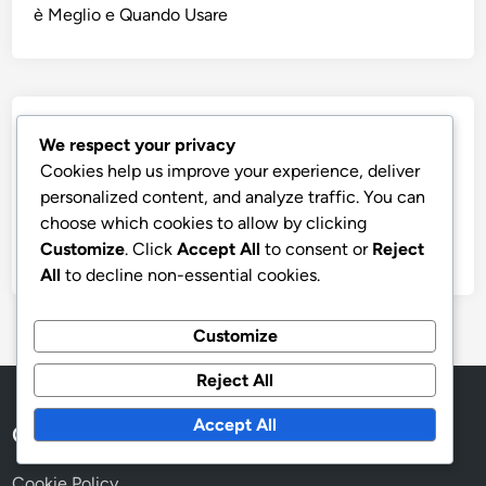
è Meglio e Quando Usare
Archivi
We respect your privacy
Cookies help us improve your experience, deliver
December 2025
personalized content, and analyze traffic. You can
November 2025
choose which cookies to allow by clicking
Customize
. Click
Accept All
to consent or
Reject
October 2025
All
to decline non-essential cookies.
Customize
Reject All
Accept All
Collegamenti Rapidi
Cookie Policy