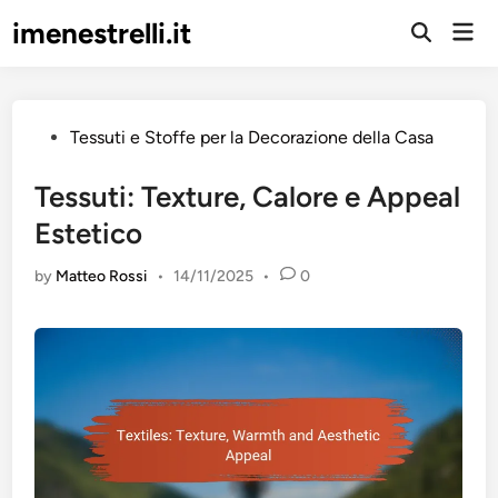
Skip
imenestrelli.it
Mai
to
Open
Men
Search
content
Posted
Tessuti e Stoffe per la Decorazione della Casa
in
Tessuti: Texture, Calore e Appeal
Estetico
by
Matteo Rossi
•
14/11/2025
•
0