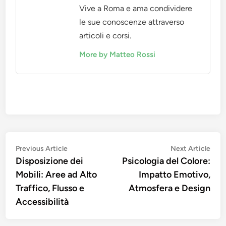
Vive a Roma e ama condividere
le sue conoscenze attraverso
articoli e corsi.
More by Matteo Rossi
Post
Previous
Nex
Previous Article
Next Article
article:
artic
Disposizione dei
Psicologia del Colore:
navigation
Mobili: Aree ad Alto
Impatto Emotivo,
Traffico, Flusso e
Atmosfera e Design
Accessibilità