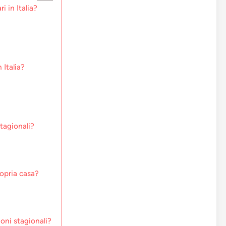
i in Italia?
 Italia?
stagionali?
ropria casa?
ioni stagionali?