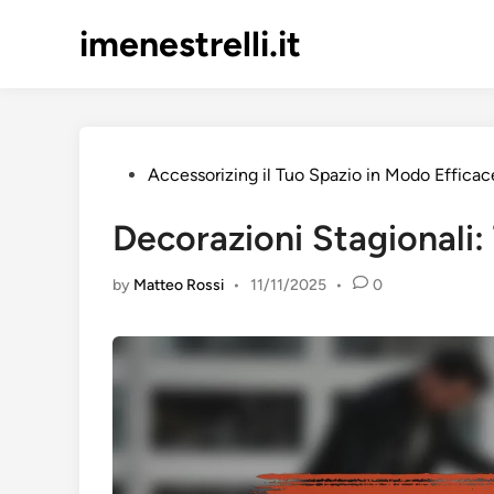
Skip
imenestrelli.it
to
content
Posted
Accessorizing il Tuo Spazio in Modo Efficac
in
Decorazioni Stagionali:
by
Matteo Rossi
•
11/11/2025
•
0