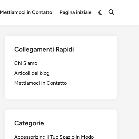
Switch
Mettiamoci in Contatto
Pagina iniziale
Open
to
Search
dark
mode
Collegamenti Rapidi
Chi Siamo
Articoli del blog
Mettiamoci in Contatto
Categorie
Accessorizing il Tuo Spazio in Modo