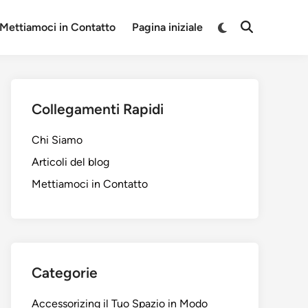
Switch
Mettiamoci in Contatto
Pagina iniziale
Open
to
Search
dark
mode
Collegamenti Rapidi
Chi Siamo
Articoli del blog
Mettiamoci in Contatto
Categorie
Accessorizing il Tuo Spazio in Modo