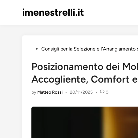
Skip
imenestrelli.it
to
content
Posted
Consigli per la Selezione e l'Arrangiamento 
in
Posizionamento dei Mob
Accogliente, Comfort e
by
Matteo Rossi
•
20/11/2025
•
0