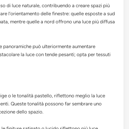
o di luce naturale, contribuendo a creare spazi più
rare l’orientamento delle finestre: quelle esposte a sud
nata, mentre quelle a nord offrono una luce più diffusa
trate panoramiche può ulteriormente aumentare
 ostacolare la luce con tende pesanti; opta per tessuti
eige o le tonalità pastello, riflettono meglio la luce
ienti. Queste tonalità possono far sembrare uno
cezione dello spazio.
 le finiture satinato o lucido riflettono più luce