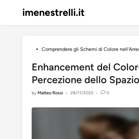
Skip
imenestrelli.it
to
content
Posted
Comprendere gli Schemi di Colore nell'Ar
in
Enhancement del Colore
Percezione dello Spazi
by
Matteo Rossi
•
28/11/2025
•
0