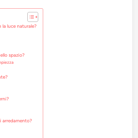
n la luce naturale?
ello spazio?
mpiezza
nte?
erni?
 di arredamento?