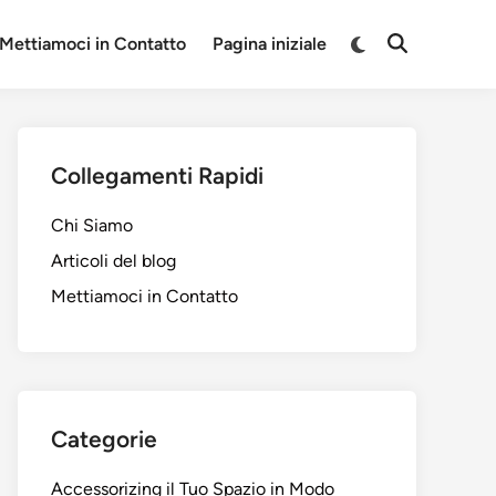
Switch
Mettiamoci in Contatto
Pagina iniziale
Open
to
Search
dark
mode
Collegamenti Rapidi
Chi Siamo
Articoli del blog
Mettiamoci in Contatto
Categorie
Accessorizing il Tuo Spazio in Modo