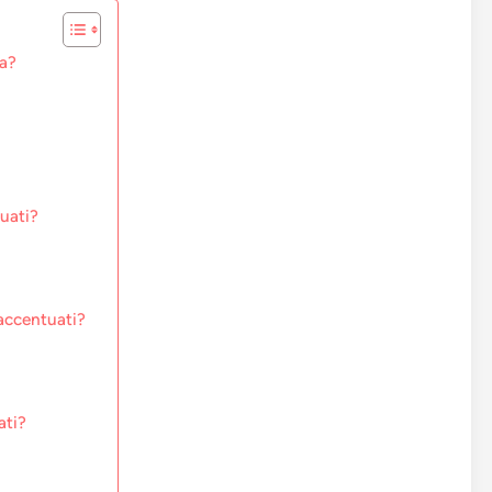
ia?
uati?
 accentuati?
ati?