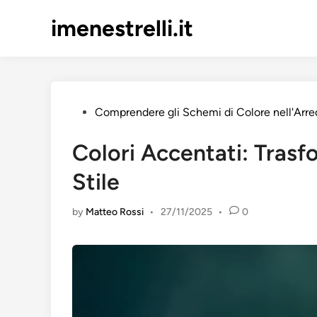
Skip
imenestrelli.it
to
content
Posted
Comprendere gli Schemi di Colore nell'Ar
in
Colori Accentati: Trasf
Stile
by
Matteo Rossi
•
27/11/2025
•
0