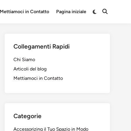
Switch
Mettiamoci in Contatto
Pagina iniziale
Open
to
Search
dark
mode
Collegamenti Rapidi
Chi Siamo
Articoli del blog
Mettiamoci in Contatto
Categorie
Accessorizing il Tuo Spazio in Modo